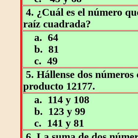
4. ¿Cuál es el número qu
raíz cuadrada?
a. 64
b. 81
c. 49
5. Hállense dos números 
producto 12177.
a. 114 y 108
b. 123 y 99
c. 141 y 81
6. La suma de dos números