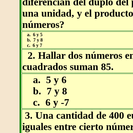
diferencian del duplo del
una unidad, y el producto
números?
a. 6 y 5
b. 7 y 8
c. 6 y 7
2. Hallar dos números en
cuadrados suman 85.
a. 5 y 6
b. 7 y 8
c. 6 y -7
3. Una cantidad de 400 eu
iguales entre cierto núme