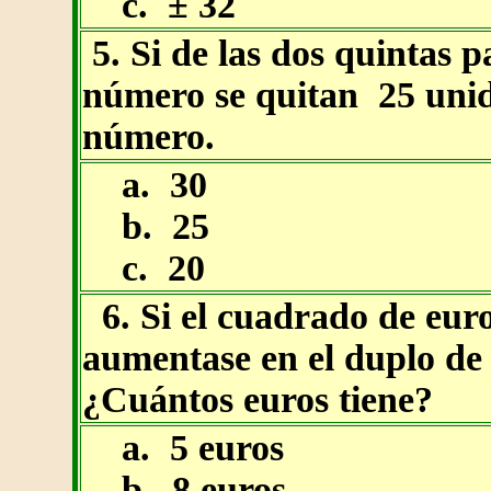
c. ± 32
5. Si de las dos quintas 
número se quitan 25 unida
número.
a. 30
b. 25
c. 20
6. Si el cuadrado de eur
aumentase en el duplo de s
¿Cuántos euros tiene?
a. 5 euros
b. 8 euros