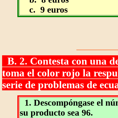
c. 9 euros
B. 2. Contesta con una de es
toma el color rojo la resp
serie de problemas de ecu
1. Descompóngase el núme
su producto sea 96.