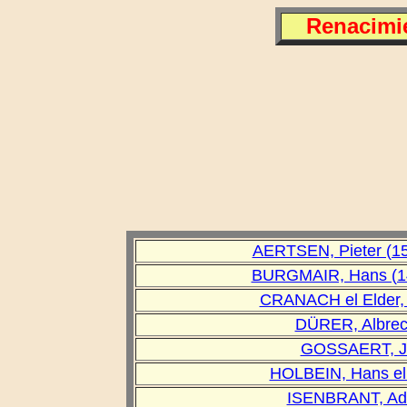
Renacimie
AERTSEN, Pieter (1
BURGMAIR, Hans (14
CRANACH el Elder, 
DÜRER, Albrec
GOSSAERT, Ja
HOLBEIN, Hans el 
ISENBRANT, Adr