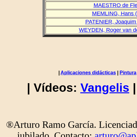
MAESTRO de Flem
MEMLING, Hans (1
PATENIER, Joaquim 
WEYDEN, Roger van der
|
Aplicaciones didácticas
|
Pintura
| Vídeos:
Vangelis
®Arturo Ramo García. Licenciad
jubilado. Contacto:
arturo@apl