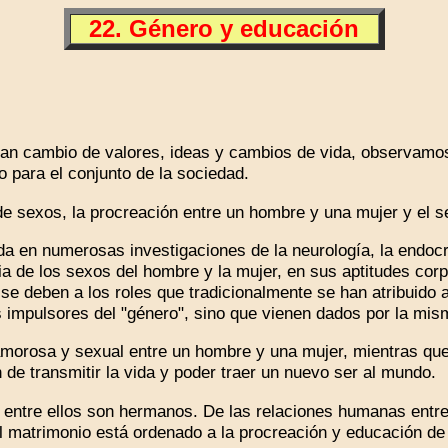
22. Género y educación
cambio de valores, ideas y cambios de vida, observamos 
o para el conjunto de la sociedad.
 sexos, la procreación entre un hombre y una mujer y el sen
 en numerosas investigaciones de la neurología, la endocrin
 de los sexos del hombre y la mujer, en sus aptitudes corpo
e deben a los roles que tradicionalmente se han atribuido al 
s impulsores del "género", sino que vienen dados por la mis
orosa y sexual entre un hombre y una mujer, mientras que 
de transmitir la vida y poder traer un nuevo ser al mundo.
 entre ellos son hermanos. De las relaciones humanas entre
l matrimonio está ordenado a la procreación y educación de l