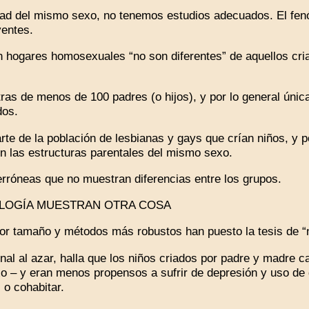
dad del mismo sexo, no tenemos estudios adecuados. El f
yentes.
 hogares homosexuales “no son diferentes” de aquellos cria
s de menos de 100 padres (o hijos), y por lo general úni
dos.
de la población de lesbianas y gays que crían niños, y por
en las estructuras parentales del mismo sexo.
róneas que no muestran diferencias entre los grupos.
OGÍA MUESTRAN OTRA COSA
r tamaño y métodos más robustos han puesto la tesis de “n
al al azar, halla que los niños criados por padre y madre c
o – y eran menos propensos a sufrir de depresión y uso de
 o cohabitar.