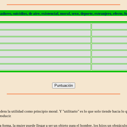
adores, suicidios, de aire, existencial, moral, sexo, deporte, extranjero, efecto,
ra la utilidad como principio moral. Y "utilitario" es lo que solo tiende hacia lo q
roducir.
forma, la mujer puede llegar a ser un objeto para el hombre, los hijos un obstáculo p