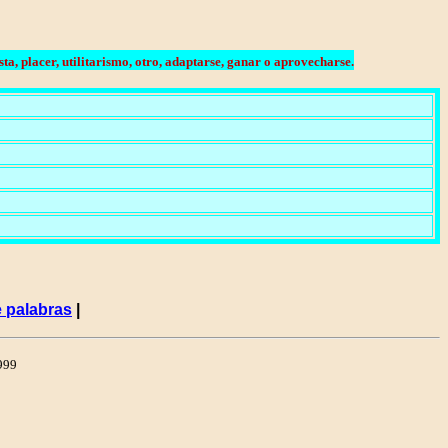
ta, placer, utilitarismo, otro, adaptarse, ganar o aprovecharse.
 palabras
|
1999