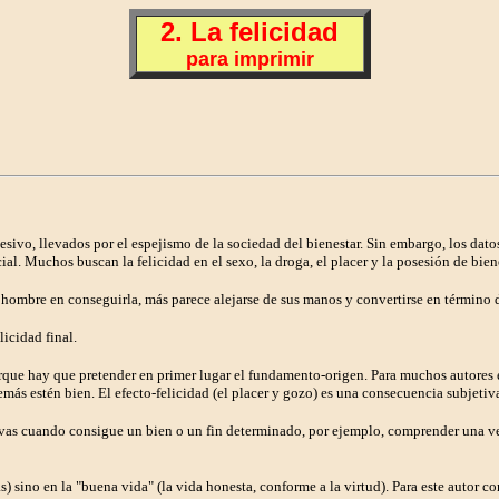
2. La felicidad
para imprimir
sivo, llevados por el espejismo de la sociedad del bienestar. Sin embargo, los dato
l. Muchos buscan la felicidad en el sexo, la droga, el placer y la posesión de bienes
hombre en conseguirla, más parece alejarse de sus manos y convertirse en término d
icidad final.
que hay que pretender en primer lugar el fundamento-origen. Para muchos autores el 
emás estén bien. El efecto-felicidad (el placer y gozo) es una consecuencia subjeti
ivas cuando consigue un bien o un fin determinado, por ejemplo, comprender una verd
s) sino en la "buena vida" (la vida honesta, conforme a la virtud). Para este autor co