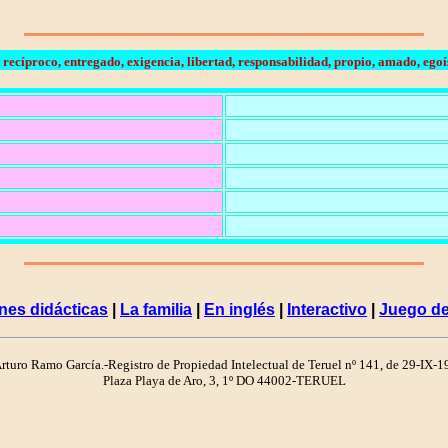
recíproco, entregado, exigencia, libertad, responsabilidad, propio, amado, egoís
nes didácticas
|
La familia
|
En inglés
|
Interactivo
|
Juego de
turo Ramo García.-Registro de Propiedad Intelectual de Teruel nº 141, de 29-IX-
Plaza Playa de Aro, 3, 1º DO 44002-TERUEL