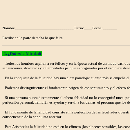
Nombre_____________________________Curso:____Fecha:_______
Escribe en la parte derecha lo que falta.
1. ¿Qué es la felicidad?
Todos los hombres aspiran a ser felices y en la época actual de un modo casi obse
separaciones, divorcios y enfermedades psíquicas originadas por el vacío existencia
En la conquista de la felicidad hay una clara paradoja: cuanto más se empeña el 
Podemos distinguir entre el fundamento-origen de ese sentimiento y el efecto-fel
Si una persona busca directamente el efecto-felicidad no lo conseguirá nuca, por
perfección personal. También es ayudar y servir a los demás, el procurar que los d
El fundamento de la felicidad consiste en la perfección de las facultades operat
consecuencia de la conquista anterior.
Para Aristóteles la felicidad no está en lo efímero (los placeres sensibles, las cosa