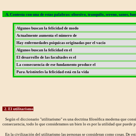
A. Contesta con una de estas palabras: obsesivo, tranquilo, sereno, sanos, fum
Algunos buscan la felicidad de modo
Actualmente aumenta el número de
Hay enfermedades psíquicas originadas por el vacío
Algunos buscan la felicidad en el
El desarrollo de las facultades es el
La consecuencia de ese fundamento produce el
Para Aristóteles la felicidad está en la vida
2. El utilitarismo
Según el diccionario "utilitarismo" es una doctrina filosófica moderna que conside
consecuencia, todo lo que consideramos un bien lo es por la utilidad que puede p
En la civilización del utilitarismo las personas se consideran como cosas. De esta 