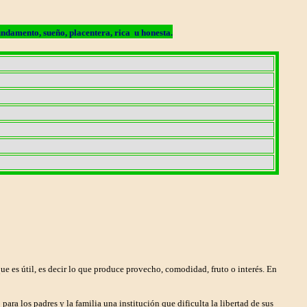
 fundamento, sueño, placentera, rica u honesta.
ue es útil, es decir lo que produce provecho, comodidad, fruto o interés. En
ara los padres y la familia una institución que dificulta la libertad de sus