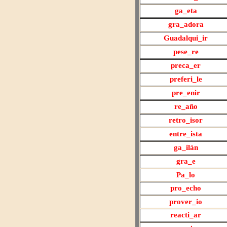
ga
_eta
gra
_adora
Guadalqui
_ir
pese
_re
preca
_er
preferi_le
pre
_enir
re
_añ
o
retro
_isor
entre
_ista
ga
_ilán
gr
a_e
Pa
_lo
pro
_echo
prover_io
reacti
_ar