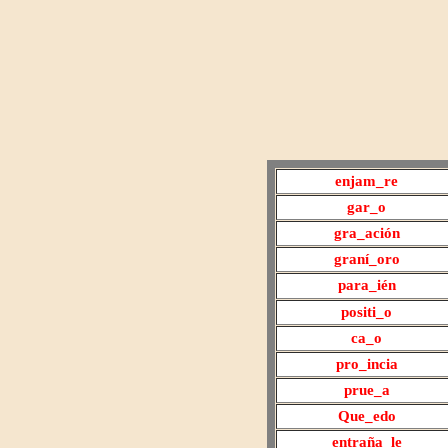
enjam
_re
gar
_o
gra
_ación
graní
_oro
para
_ién
positi
_o
ca
_o
pro
_incia
prue
_a
Que
_edo
entraña
_le