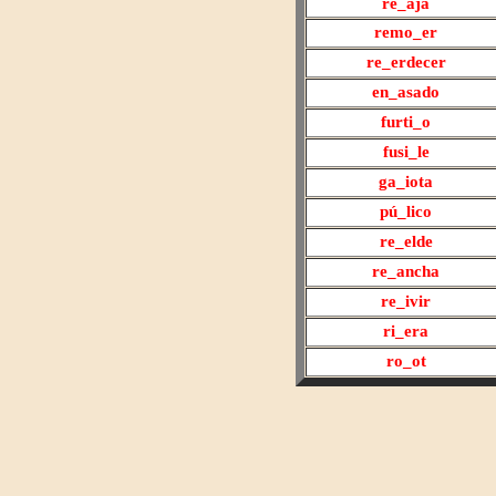
re
_aja
remo
_er
re
_erdecer
en
_asado
furti_o
fusi
_le
ga
_iota
pú
_lico
re
_elde
re
_ancha
re
_ivir
ri
_era
ro_ot