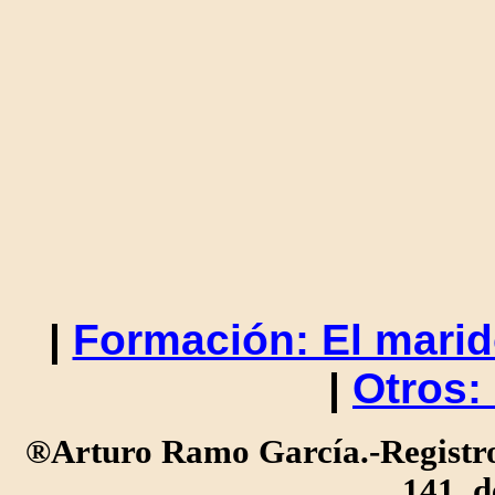
|
Formación: El marid
|
Otros:
®Arturo Ramo García.-Registro 
141, d