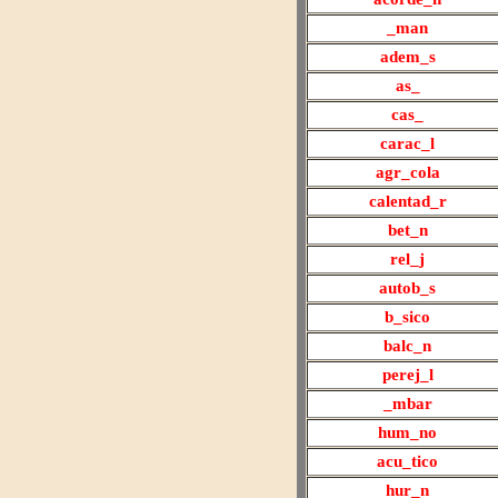
_man
adem
_s
as
_
cas
_
carac
_l
agr
_cola
calentad
_r
bet
_n
rel
_j
autob_s
b_sico
balc_n
perej_l
_mbar
hum_no
acu_tico
hur_n