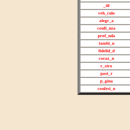
_til
veh_culo
alegr
_a
confi
_nza
prof
_nda
tambi
_n
fidelid
_d
coraz
_n
r
_stro
past
_r
p
_gina
confesi
_n