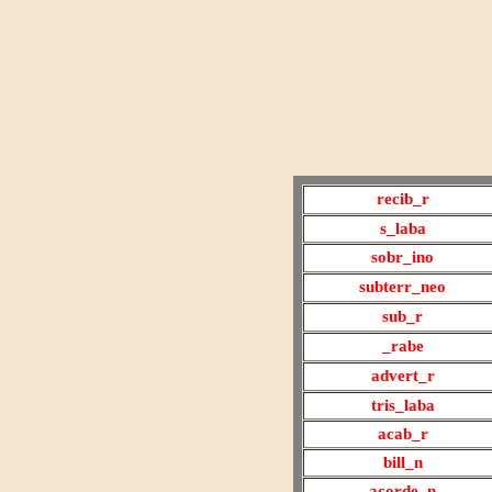
recib_r
s_laba
sobr_ino
subterr_neo
sub_r
_rabe
advert_r
tris_laba
acab_r
bill_n
acorde
_n