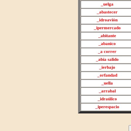
_uelga
_abastecer
_idr
oavión
_
ipermercado
_abitante
_
abanico
_
a correr
_abía salid
o
_
ierbajo
_orfandad
_
uella
_arrabal
_idr
aúlico
_iperespacio