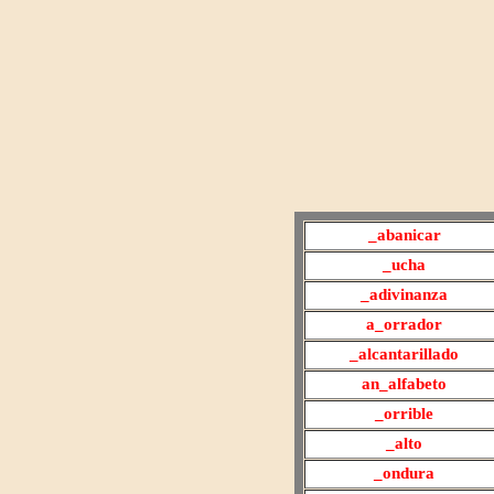
_
abanicar
_
ucha
_adivinanza
a_orrador
_alcantarillado
an
_alfabeto
_
orrible
_alto
_
ondura