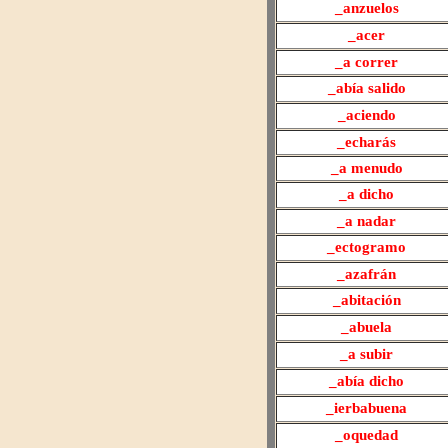
_anzuelos
_acer
_a correr
_abía salido
_
aciendo
_echarás
_a menudo
_
a dicho
_
a nadar
_ectogramo
_
azafrán
_abitación
_abuela
_a subir
_abía dicho
_ierbabuena
_oquedad