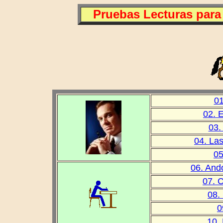
Pruebas Lecturas para
01
02. 
03.
04. La
05
06. And
07. 
08. 
0
10.