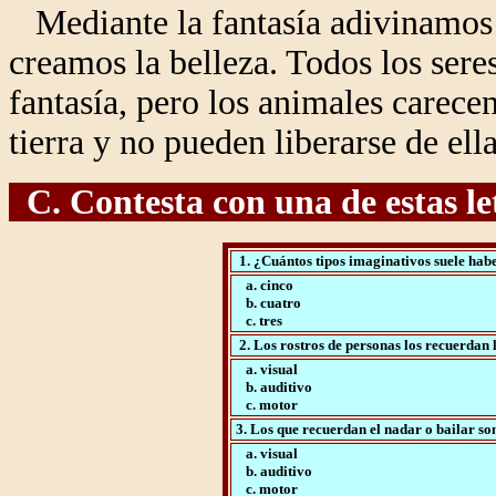
Mediante la fantasía adivinamos 
creamos la belleza. Todos los se
fantasía, pero los animales carece
tierra y no pueden liberarse de ella
C. Contesta con una de estas letr
1. ¿Cuántos tipos imaginativos suele hab
a. cinco
b. cuatro
c. tres
2. Los rostros de personas los recuerdan l
a. visual
b. auditivo
c. motor
3. Los que recuerdan el nadar o bailar son
a. visual
b. auditivo
c. motor