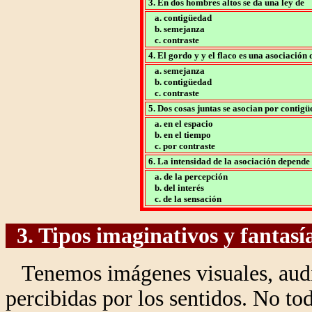
3. En dos hombres altos se da una ley de
a. contigüedad
b. semejanza
c. contraste
4. El gordo y y el flaco es una asociación 
a. semejanza
b. contigüedad
c. contraste
5. Dos cosas juntas se asocian por contig
a. en el espacio
b. en el tiempo
c. por contraste
6. La intensidad de la asociación depende
a. de la percepción
b. del interés
c. de la sensación
3. Tipos imaginativos y fantasí
Tenemos imágenes visuales, auditi
percibidas por los sentidos. No to