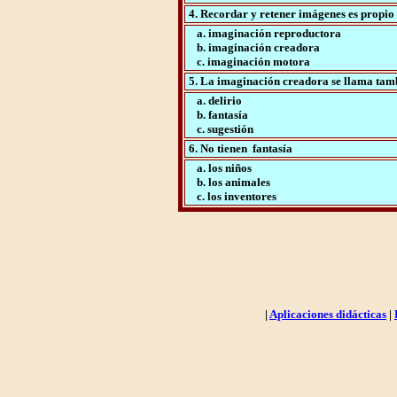
4. Recordar y retener imágenes es propio 
a. imaginación reproductora
b. imaginación creadora
c. imaginación motora
5. La imaginación creadora se llama tam
a. delirio
b. fantasía
c. sugestión
6. No tienen fantasía
a. los niños
b. los animales
c. los inventores
|
Aplicaciones didácticas
|