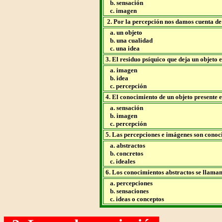
b. sensación
c. imagen
2. Por la percepción nos damos cuenta de
a. un objeto
b. una cualidad
c. una idea
3. El residuo psíquico que deja un objeto e
a. imagen
b. idea
c. percepción
4. El conocimiento de un objeto presente e
a. sensación
b. imagen
c. percepción
5. Las percepciones e imágenes son conoc
a. abstractos
b. concretos
c. ideales
6. Los conocimientos abstractos se llama
a. percepciones
b. sensaciones
c. ideas o conceptos