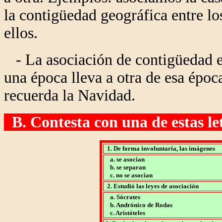
la contigüedad geográfica entre lo
ellos.
- La asociación de contigüedad e
una época lleva a otra de esa époc
recuerda la Navidad.
B. Contesta con una de estas letr
1. De forma involuntaria, las imágenes
a. se asocian
b. se separan
c. no se asocian
2. Estudió las leyes de asociación
a. Sócrates
b. Andrónico de Rodas
c. Aristóteles