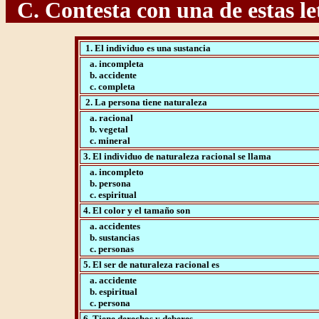
C. Contesta con una de estas letr
1. El individuo es una sustancia
a. incompleta
b. accidente
c. completa
2. La persona tiene naturaleza
a. racional
b. vegetal
c. mineral
3. El individuo de naturaleza racional se llama
a. incompleto
b. persona
c. espiritual
4. El color y el tamaño son
a. accidentes
b. sustancias
c. personas
5. El ser de naturaleza racional es
a. accidente
b. espiritual
c. persona
6. Tiene derechos y deberes