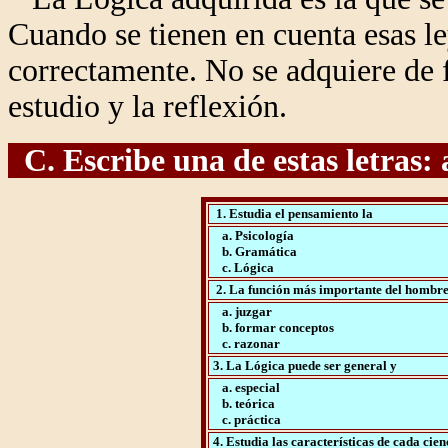
Cuando se tienen en cuenta esas 
correctamente. No se adquiere de 
estudio y la reflexión.
C. Escribe una de estas letras: a
1. Estudia el pensamiento la
a. Psicología
b. Gramática
c. Lógica
2. La función más importante del hombre 
a. juzgar
b. formar conceptos
c. razonar
3. La Lógica puede ser general y
a. especial
b. teórica
c. práctica
4. Estudia las características de cada cien