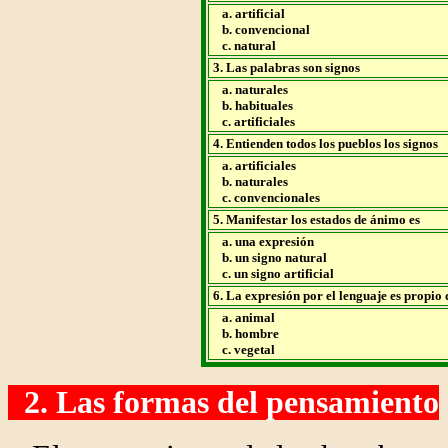
a. artificial
b. convencional
c. natural
3. Las palabras son signos
a. naturales
b. habituales
c. artificiales
4. Entienden todos los pueblos los signos
a. artificiales
b. naturales
c. convencionales
5. Manifestar los estados de ánimo es
a. una expresión
b. un signo natural
c. un signo artificial
6. La expresión por el lenguaje es propio 
a. animal
b. hombre
c. vegetal
2. Las formas del pensamiento