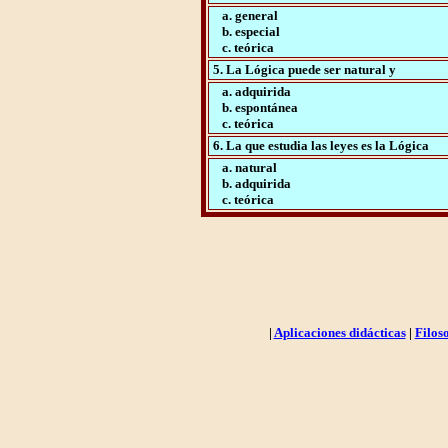
a. general
b. especial
c. teórica
5. La Lógica puede ser natural y
a. adquirida
b. espontánea
c. teórica
6. La que estudia las leyes es la Lógica
a. natural
b. adquirida
c. teórica
|
Aplicaciones didácticas
|
Filoso