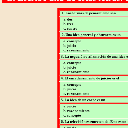
1. Las formas de pensamiento son
a. dos
b. tres
c. cuatro
2. Una idea general y abstracta es un
a. concepto
b. juicio
c. razonamiento
3. La negación o afirmación de una idea e
a. concepto
b. juicio
c. razonamiento
4. El encadenamiento de juicios es el
a. concepto
b. juicio
c. razonamiento
5. La idea de un coche es un
a. juicio
b. razonamiento
c. concepto
6. La televisión es entretenida. Esto es un
a. juicio