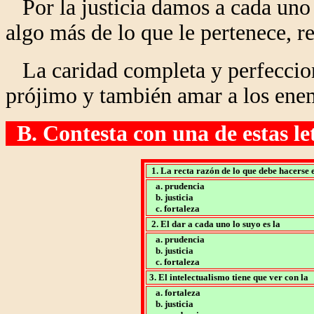
Por la justicia damos a cada uno 
algo más de lo que le pertenece, re
La caridad completa y perfecciona
prójimo y también amar a los ene
B. Contesta con una de estas letr
1. La recta razón de lo que debe hacerse e
a. prudencia
b. justicia
c. fortaleza
2. El dar a cada uno lo suyo es la
a. prudencia
b. justicia
c. fortaleza
3. El intelectualismo tiene que ver con la
a. fortaleza
b. justicia