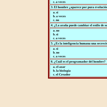
c. a veces
3. El hombre ¿aparece por pura evolució
a. si
b. a veces
c. no
4. ¿La araña puede cambiar el estilo de su
a. no
b. si
c. a veces
5. ¿Es la inteligencia humana una secrec
a. si
b. no
c. a veces
6. ¿Cuál es el programador del hombre?
a. el azar
b. la biología
c. el Creador