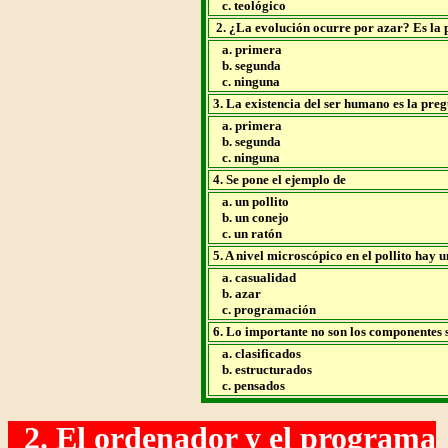
c. teológico
2. ¿La evolución ocurre por azar? Es la 
a. primera
b. segunda
c. ninguna
3. La existencia del ser humano es la pre
a. primera
b. segunda
c. ninguna
4. Se pone el ejemplo de
a. un pollito
b. un conejo
c. un ratón
5. A nivel microscópico en el pollito hay 
a. casualidad
b. azar
c. programación
6. Lo importante no son los componentes 
a. clasificados
b. estructurados
c. pensados
2. El ordenador y el programa