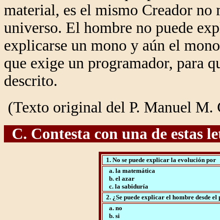
material, es el mismo Creador no m
universo. El hombre no puede exp
explicarse un mono y aún el mono,
que exige un programador, para q
descrito.
(Texto original del P. Manuel M. C
C. Contesta con una de estas letr
1. No se puede explicar la evolución por
a. la matemática
b. el azar
c. la sabiduría
2. ¿Se puede explicar el hombre desde el 
a. no
b. si