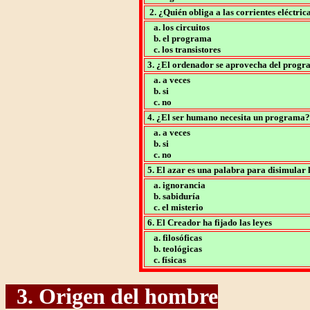
2. ¿Quién obliga a las corrientes eléctric
a. los circuitos
b. el programa
c. los transistores
3. ¿El ordenador se aprovecha del prog
a. a veces
b. si
c. no
4. ¿El ser humano necesita un programa?
a. a veces
b. si
c. no
5. El azar es una palabra para disimular 
a. ignorancia
b. sabiduría
c. el misterio
6. El Creador ha fijado las leyes
a. filosóficas
b. teológicas
c. físicas
3. Origen del hombre