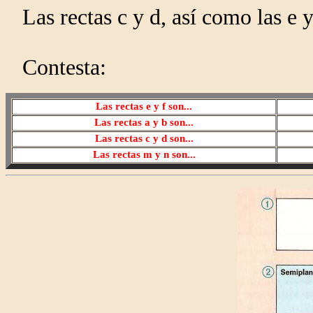
Las rectas c y d, así como las e y
Contesta:
Las rectas e y f son...
Las rectas a y b son...
Las rectas c y d son...
Las rectas m y n son...