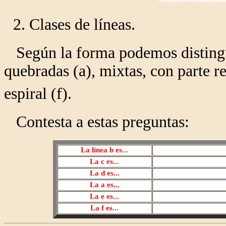
2. Clases de líneas.
Según la forma podemos distinguir
quebradas (a), mixtas, con parte re
espiral (f).
Contesta a estas preguntas:
La línea b es
...
La c
es...
La d
es...
La a
es...
La e
es...
La f
es...