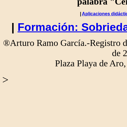
palabra "Cer
|
Aplicaciones didácti
|
Formación: Sobried
®Arturo Ramo García.-Registro de
de 
Plaza Playa de Ar
>