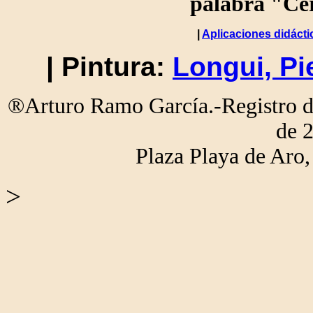
palabra "Cer
|
Aplicaciones didácti
| Pintura:
Longui, Pi
®Arturo Ramo García.-Registro de
de 
Plaza Playa de Ar
>