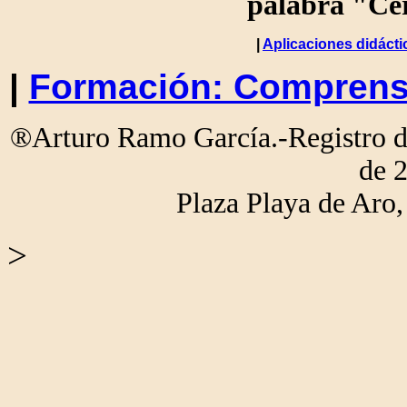
palabra "Cer
|
Aplicaciones didácti
|
Formación: Comprens
®Arturo Ramo García.-Registro de
de 
Plaza Playa de Ar
>