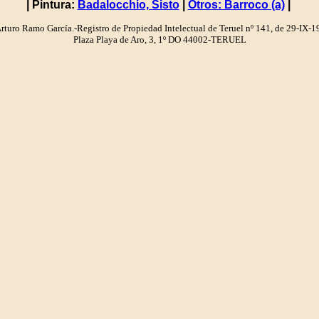
| Pintura:
Badalocchio, Sisto
|
Otros: Barroco (a)
|
turo Ramo García.-Registro de Propiedad Intelectual de Teruel nº 141, de 29-IX-
Plaza Playa de Aro, 3, 1º DO 44002-TERUEL